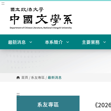
:::
跳
到
主
要
內
容
區
塊
最新消息
本系簡介
主要業務
首頁
/
系友專區
/
最新消息
:::
:::
系友專區
《20