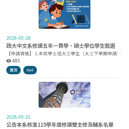
穎 參獎 漏音 社會碩二 郭子逸 佳作 北仔辣 中文碩三 蔡子
霖 佳作 失語的人 中文碩四 劉明岳
2026-05-28
政大中文系修讀五年一貫學、碩士學位學生甄選
【申請資格】 1.本校學士班大三學生（大三下學期申請）
2.前五學期學業成績累積排名在全班前百分之三十以內
485
【應繳交資料】 1、申請書 2、歷年成績單及成績排名證
置頂
Hot
明書 3、自傳及讀書計畫 4、其他有利審查之文件 請將上
述紙本資料繳交至中文系辦公室。 【申請期間】 即日起
至115年6月30日(二)截止申請，8月18日(二)(第一階段初
選)前公告錄取名單。 相關表格文件及辦法請下載附件檔
案。
2026-05-21
公告本系核准115學年度修讀雙主修及輔系名單