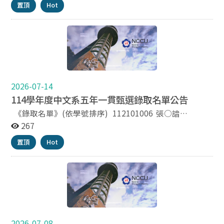
置頂
Hot
文學創作人才；延聘知名作家參與指導培訓，以期增進本
校學生之藝文寫作與創發能力。 二、報名資格：本校115
學年度註冊在籍之學士班及碩博士班學生。 三、報名資
料：申請表（如附件）、創作計畫書（2000字以內，格
式不拘，請以A4格式電腦打字）及文學創作作品（已出版
刊載或得獎之作品尤佳）。 四、報名方式：即日起至115
年7月20日(一)截止(視情況延長報名時間)。 前項報名資
料請以PDF電子檔寄至chloe04@nccu.edu.tw信箱，信件
2026-07-14
主旨為「ＯＯ系ＯＯＯ報名114學年度政大中文文學創作
114學年度中文系五年一貫甄選錄取名單公告
坊」。如欲繳交紙本資料（如個人出版品、圖書等）請郵
《錄取名單》(依學號排序) 112101006 張○諳
寄或親交至本校百年樓三樓中文系辦袁亭雅助教處。 五、
112101007 林○宜 112101043 鄭○依 112101045 黃
267
名額：預計招收學員20名。 六、入選公告：115年7月31
○晨 112101062 詹○翰 《注意事項》 一、獲本系五
日前公告於政大中文系網頁。 七、課程：創作坊課程以一
置頂
Hot
年一貫修讀資格者，必須於取得資格後次一學年度取得學
年為期，學期間配合本校行事曆平均約二週上課一次；課
士學位，並經本系碩士班甄試或一般入學考試錄取，正式
程包含習作指導、作家創作經驗分享等等。 八、其他注意
取得碩士班研究生資格，始得適用本法學分抵免之規定。
事項： 凡經錄取之學員，需全程參與本創作坊之活動，出
二、本系五年一貫修讀生，於大學期間所選修之研究所
席率如未達八成，則無法取得結業證書。 本創作坊相關資
課程成績在 70 分（含）以上者，可於正式取得本系碩士
訊請參見網站：
班資格後，申請抵免至多二分之一碩士班畢業學分，但研
https://sites.google.com/view/ncculitwt
究所課程若已計入學士班畢業學分數內，不得再申請抵免
碩士班學分。
2026-07-08