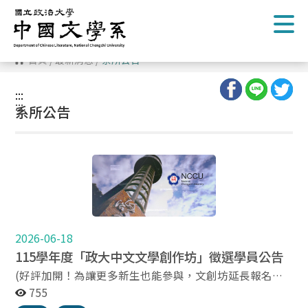
跳
到
主
要
內
首頁
/
最新消息
/
系所公告
容
區
塊
:::
:::
系所公告
2026-06-18
115學年度「政大中文文學創作坊」徵選學員公告
(好評加開！為讓更多新生也能參與，文創坊延長報名至
115年8月25日，歡迎踴躍報名！第二批錄取名單將於
755
115年8月31日前 公告。) 一、主 旨：重點培養政治大學