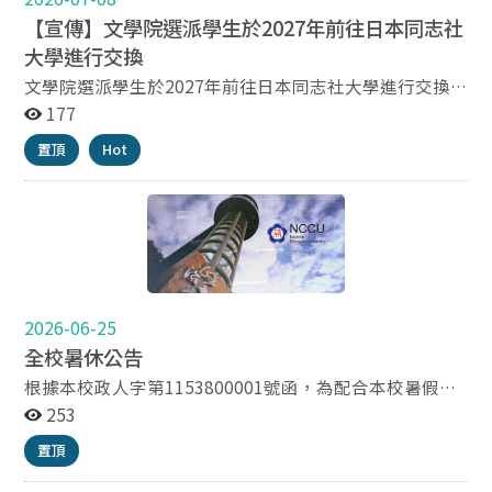
【宣傳】文學院選派學生於2027年前往日本同志社
大學進行交換
文學院選派學生於2027年前往日本同志社大學進行交換
名 額：一年一名或每半年一名 申請對象：本院學生（交
177
換期間需為註冊狀態） 即日起受理報名，報名表請於
置頂
Hot
2026年8月3日（一）12:00以前送至文學院辦公室 報名表
及日本同志社大學提供之參考資料請由附件下載 文學院公
告網址：https://la.nccu.edu.tw/PageDoc/Detail?
fid=4337&id=41817
2026-06-25
全校暑休公告
根據本校政人字第1153800001號函，為配合本校暑假（6
月15日～9月6日）暑休規劃方案，訂於7月10日、7月17
253
日、7月24日、8月7日、8月14日，共5日週五全校共同排
置頂
休，系辦不開放辦公。如需洽公，煩請避開上述時段。