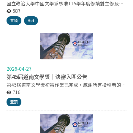
國立政治大學中國文學系核准115學年度修讀雙主修及輔
系名單 【雙主修】共17名 （依系級排序） 111101079
587
周照 111102019 謝琪 112101057 游瑄 112102054 林
置頂
Hot
妡 112501037 李界 113103025 廖瑀 113601073 陳億
113601094 陳瑀 114104012 古亞 114204007 吳瑜
114207339 王鈞 114209020 黃芯 114209032 陳忻
114302007 吳榛 114306041 陳均 114510210 游晴
114601162 林婷 【輔系】 共19名（依系級排序）
112203036 楊潔 113101035 張云 113101043 吳彤
2026-04-27
113203019 廖  113204017 張鈞 113206022 鄧方
第45屆道南文學獎｜決審入圍公告
113209028 修伶 113209034 廖萱 113405011 楊鈞
第45屆道南文學獎初審作業已完成，感謝所有投稿者的參
113405097 張鈞 114102010 陳楹 114103008 蒯浩
與。 本屆新詩組、散文組、短篇小說組決審入圍名單如
716
下： 新詩組 《朝霧》 《輕撫》 《過期的季節》 《刺榴
114103019 張瑜 114103042 曾文 114208073 夏恩
置頂
仔》 《校對三部曲》 《突然得知父親也寫詩》 《顛倒的
114405126 鄭仁 114501056 蔡姍 114509101 温潔
風景》 《禱詞之五十一》 《雙生》 《學徒》 《衣冠塚》
114601137 劉誠 中國文學系敬啟 2026.5.21
《午餐的難題》 《水手》 散文組 《我會變漂亮嗎？》
《拾玖，久拾》 《忠孝復興站遇見諸葛孔明》 《無規則
的成長之路：箭頭大學的退化教育革命》 《舍貓》 《再