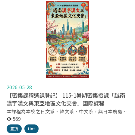
2026-05-28
【密集課程選課登記】 115-1暑期密集授課「越南
漢字漢文與東亞地區文化交會」國際課程
本課程為本校之日文系、韓文系、中文系，與日本廣島大
學綜合科學部、韓國高麗大學 漢文學系以及越南文朗大學
569
東亞學部，共四國六單位共同合作開設之國際課程。 參
置頂
Hot
與學生以 本校之日文系、韓文系、中文系同學為主（含學