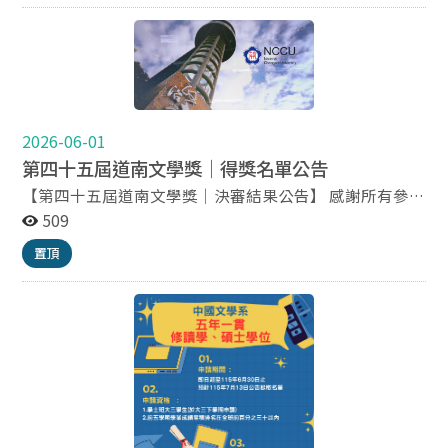
士班大三以上、碩士班學生），加上日本、韓國以及越
南 之國際學生。繼去年於韓國、廣島進行海外移地教學
後，本課程將前赴越南文朗大學進行移地教學。 密集授
課時間：115年8月17日(一)-115年8月21日(五) 授課地
點：越南文朗大學 使用語言：中文為主、 日語、韓語、
越語為輔 上課方式：實體課程須親至越南，至越南的費用
須自行負擔(含機票費、生活費、住宿費) 第一階報名截止
2026-06-01
日：115/6/17(三)，視情況延長報名時間 學分數：2學分
第四十五屆道南文學獎｜得獎名單公告
※暑期密集授程會開在115-1學期， 於115-1 出國交換的
【第四十五屆道南文學獎｜決審結果公告】 感謝所有參賽
同學無法獲得學分，請勿選課 ※在本表單報名上課後，即
者的投入與創作。本屆作品題材豐富，經評審委員審慎評
509
會由系所進行課程灌檔，同學無須再上系統加選此課 ※碩
選後，決審結果已正式揭曉。 恭喜所有獲獎的創作者，也
士班同學上完本課程後，如要放棄修讀，仍需繳交學分費
置頂
感謝每一位參賽者。各組別完整獲獎名單如下： 新詩組
※由於此課程為學碩合開，大一大二生無法選修 課程登
名次 篇名 系級 作者 首獎 刺榴仔 新聞四 鄭孟佳 貳獎 突然
記連結：https://forms.gle/7yVwnhp3WjPnC2e89
得知父親也寫詩 中碩四 林悅鋒 參獎 校對三部曲 法律二丙
蘇筠筑 佳作 午餐的難題 中碩一 吳昕愷 佳作 衣冠塚 日文
碩四 黃昱禎 散文組 名次 篇名 系級 作者 首獎 養花 哲碩二
周孟平 貳獎 呼吸 企管三 余宜臻 參獎 我會變漂亮嗎？ 台
文所碩三 葉奕廷 佳作 原上茅廁 國發碩二 蔣帆威 佳作 泡
泡男孩Bubble Boy 傳碩四 薛人豪 短篇小說組 名次 篇名
系級 作者 首獎 真菌 英文四 江寧 貳獎 飛高高 哲碩二 李承