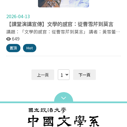
見蝙蝠俠》 《倒數》 《呼吸》 《氣味未乾》 《原上茅
廁》 《養花》 《泡泡男孩 Bubble Boy》 《牆壁鬼》
《姑娘樣》 《你好。再見。》 《便利商店裡的日常結
2026-04-13
構》 短篇小說組 《渴愛論》 《飛高高》 《人間煙火》
【課堂演講宣傳】文學的感官：從曹雪芹到莫言
《真菌》 《斷掌》 《漏音》 《北仔辣》 《二十二歲在路
講題：「文學的感官：從曹雪芹到莫言」 講者：黃雪蕾
上》 《分澤》 《真空星球》 《失語的人》 恭喜以上入圍
（英國愛丁堡大學亞洲學系副教授） 主持人：陳碩文（政
649
者。 第45屆道南文學獎決審會議將於以下時間舉行： 決
大中文系副教授） 時間：4/20 (一） 14:00-16:00 地點：
審會議時間 5月25日（一）09:00-12:00：新詩組、散文
置頂
Hot
學思樓 208 教室 所屬課程：文學與文化評論 歡迎有興趣
組決審 6月1日（一）09:00-12:00：短篇小說組決審 報名
的同學踴躍參加！
連結： 新詩、散文組：https://reurl.cc/Q2VjoO 短篇小說
組：https://reurl.cc/6GbEmO 決審會議中，評審老師將
針對入圍作品進行討論與講評。現場也能聽見不同讀者對
上一頁
下一頁
作品的觀察與想法。 無論是否入圍，都歡迎對文學、寫作
或作品評析有興趣的同學與朋友報名參加。