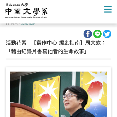
跳
到
主
要
內
首頁
/
活動花絮
容
區
塊
:::
活動花絮 - 【寫作中心-編劇指南】周文欽：
「藉由紀錄片書寫他者的生命故事」