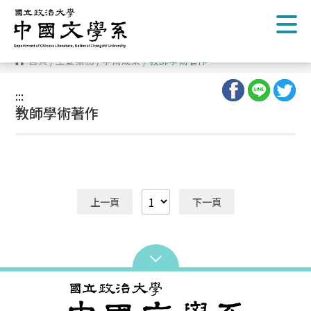
跳
到
主
要
內
首頁
/
主要業務
/
學術成果
/
教師學術著作
容
區
塊
:::
:::
教師學術著作
上一頁
下一頁