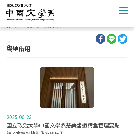
跳
到
主
要
內
首頁
/
相關連結
/
場地借用
容
區
塊
:::
:::
場地借用
2025-06-23
國立政治大學中國文學系慧美書道講堂管理要點
請至本校場地租借系統借用。