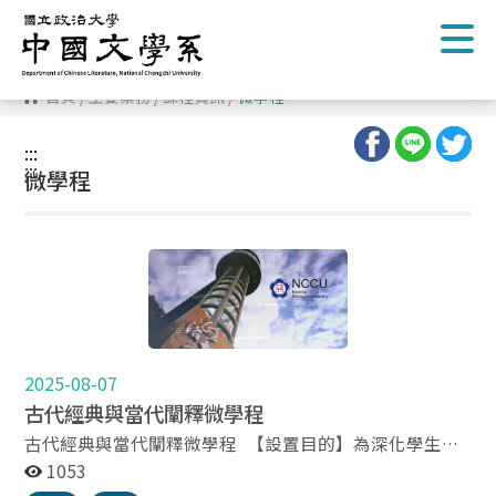
跳
到
主
要
內
首頁
/
主要業務
/
課程資訊
/
微學程
容
區
塊
:::
:::
微學程
2025-08-07
古代經典與當代闡釋微學程
古代經典與當代闡釋微學程 【設置目的】為深化學生古
代經典的閱讀和理解，以及經典知識的當代性轉譯與應用
1053
能力，特設立「古代經典與當代闡釋微學程」。 【開課