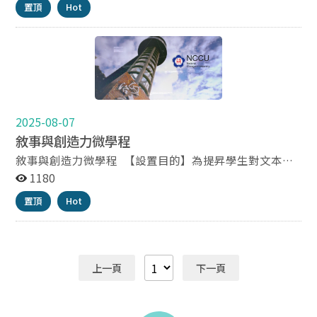
置頂
Hot
單位】國立政治大學中國文學系 【開課學期】114年學
度第一學期開始(隨班附讀) 【應修科目及學分數】詳見
附件 【修業證明書申請方式】本課程之修讀，採隨班附
讀。修滿9學分者，得於畢業離校前向本微學程提出申
請，經審核無誤後核發微學程修業證明書。
2025-08-07
敘事與創造力微學程
敘事與創造力微學程 【設置目的】為提昇學生對文本的
閱讀與詮解基礎，同時透過文本的重構，激發其敘事和創
1180
造力，特設立「敘事與創造力微學程」。 【開課單位】
置頂
Hot
國立政治大學中國文學系 【開課學期】114年學度第一
學期開始(隨班附讀) 【應修科目及學分數】詳見附件
【修業證明書申請方式】本課程之修讀，採隨班附讀，共
分基礎與應用課程二類，學生每類至少修習一科。修滿9
上一頁
下一頁
學分者，得於畢業離校前向本微學程提出申請