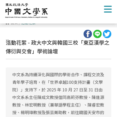
跳
到
主
要
內
首頁
/
活動花絮
容
區
塊
:::
活動花絮 - 政大中文與韓國三校「東亞漢學之
傳衍與交會」學術論壇
中文系為持續深化與國際的學術合作、課程交流及
青年學子培育，在「世界卓越100支持計畫（文學
院）」支持下，於 2025 年 10 月 27 日至 31 日由
中文系系主任陳成文教授偕同高莉芬教授、陳逢源
教授、林宏明教授（兼華語學程主任）、陳睿宏教
授、楊明璋教授及張芸菁助教，前往韓國天安市的