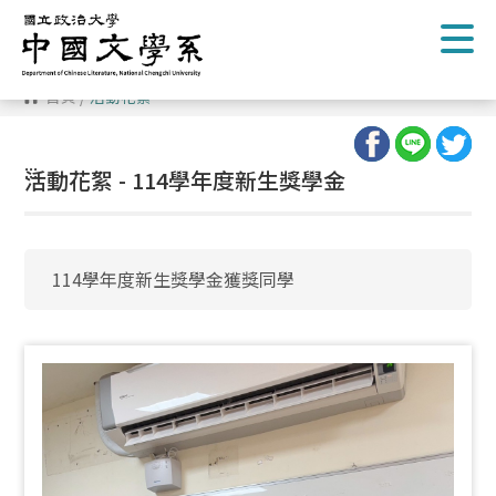
跳
到
主
要
內
首頁
/
活動花絮
容
區
塊
:::
活動花絮 - 114學年度新生獎學金
114學年度新生獎學金獲獎同學