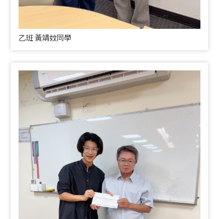
乙班 黃靖妏同學