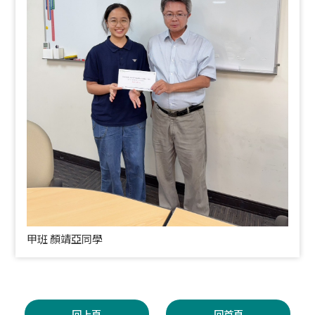
甲班 顏靖亞同學
回上頁
回首頁