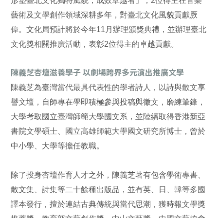
形塑臺北文化獨特風貌，成效卓越者」，2位得主在音樂
藝術及文學創作領域深耕多年，對臺北文化風貌貢獻厥
偉。文化局預計將於今年11月辦理頒獎典禮，並辦理臺北
文化獎相關推廣活動，表彰2位得主的卓越貢獻。
陳義芝杏壇滋養學子 以劇場跨界多元演出推廣文學
陳義芝為臺灣當代最具代表性的學者詩人，以詩與散文享
譽文壇，自師專在學即積極參與投稿與徵文，磨練筆鋒，
大學考取國立臺灣師範大學國文系，並陸續取得香港新亞
書院文學碩士、國立高雄師範大學國文研究所博士，曾於
中小學、大學等擔任教職。
除了投身杏壇作育人才之外，陳義芝著有包含學術專書、
散文集、詩集等二十餘種出版品，並有英、日、韓等多國
譯本發行，擅於連結古典傳統與當代思潮，獲時報文學獎