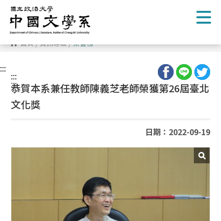
跳
到
主
要
內
首頁
/
資訊專區
/
榮譽榜
容
區
塊
:::
:::
:::
恭賀本系兼任教師陳義芝老師榮獲第26屆臺北
文化獎
日期：2022-09-19