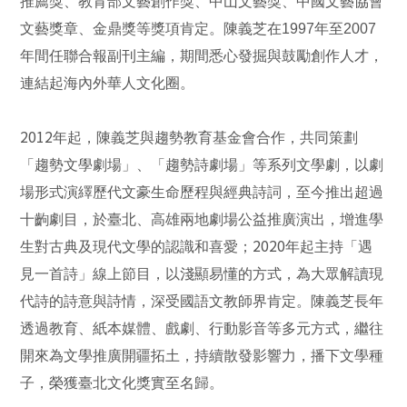
推薦獎、教育部文藝創作獎、中山文藝獎、中國文藝協會
文藝獎章、金鼎獎等獎項肯定。陳義芝在1997年至2007
年間任聯合報副刊主編，期間悉心發掘與鼓勵創作人才，
連結起海內外華人文化圈。
2012
年起，陳義芝與趨勢教育基金會合作，共同策劃
「趨勢文學劇場」、「趨勢詩劇場」等系列文學劇，以劇
場形式演繹歷代文豪生命歷程與經典詩詞，至今推出超過
十齣劇目，於臺北、高雄兩地劇場公益推廣演出，增進學
2020
生對古典及現代文學的認識和喜愛；
年起主持「遇
見一首詩」線上節目，以淺顯易懂的方式，為大眾解讀現
代詩的詩意與詩情，深受國語文教師界肯定。陳義芝長年
透過教育、紙本媒體、戲劇、行動影音等多元方式，繼往
開來為文學推廣開疆拓土，持續散發影響力，播下文學種
子，榮獲臺北文化獎實至名歸。