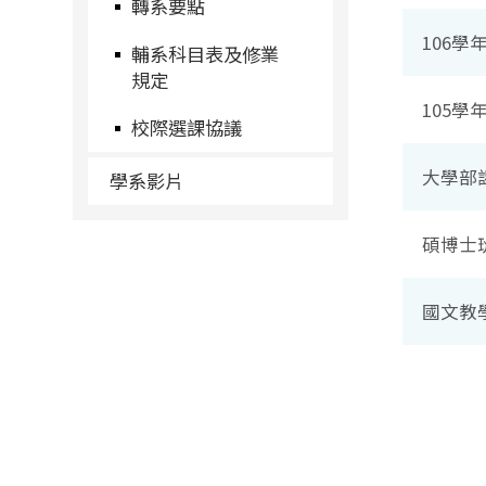
轉系要點
106學
輔系科目表及修業
規定
105學
校際選課協議
大學部課
學系影片
碩博士班
國文教