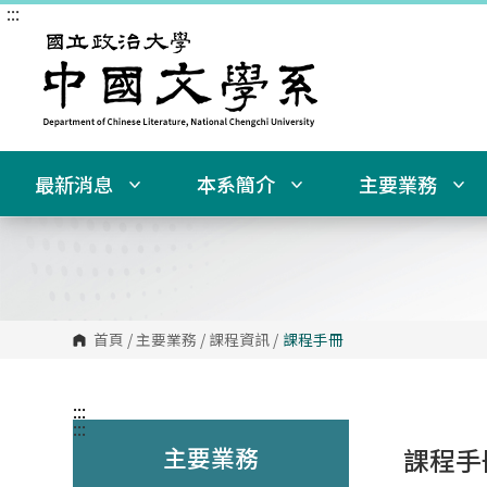
:::
跳
到
主
要
內
容
區
塊
最新消息
本系簡介
主要業務
首頁
/
主要業務
/
課程資訊
/
課程手冊
:::
:::
主要業務
課程手