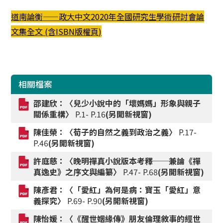
道南論衡——政大中文2020年全國研究生學術研討會論
文集全文 (含ISBN版權頁)
相關檔案
邵建欣：〈兒少小說中的「壞媽媽」形象與親子
關係重構〉
P.1- P.16
(另開新視窗)
陳佳榮：〈荀子的自然之義到政治之義〉
P.17-
P.46
(另開新視窗)
許庭慈：〈晚明禪真小說版本考釋──兼論《禪
真逸史》之序文與編纂〉
P.47- P.68
(另開新視窗)
陳彥君：〈「愛紅」為何是病：寶玉「愛紅」意
義探究〉
P.69- P.90
(另開新視窗)
陳怡媛：〈《醒世姻緣傳》朋友倫理敘事的經世