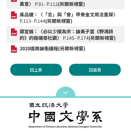
寓意〉
P.91- P.112
(另開新視窗)
吳品婕：〈「合」與「會」甲骨金文用法重探〉
P.113- P.144
(另開新視窗)
鄭宜娟：〈必以少陵為宗：論黃子雲《野鴻詩
的》的極端尊杜觀〉
P.145- P.174
(另開新視窗)
2020道南論衡議程(另開新視窗)
回上頁
回首頁