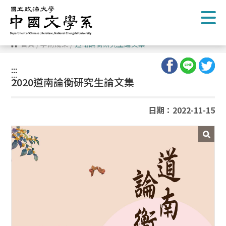
跳
到
主
要
內
首頁
/
學術成果
/
道南論衡研究生論文集
容
區
塊
:::
:::
2020道南論衡研究生論文集
日期：2022-11-15