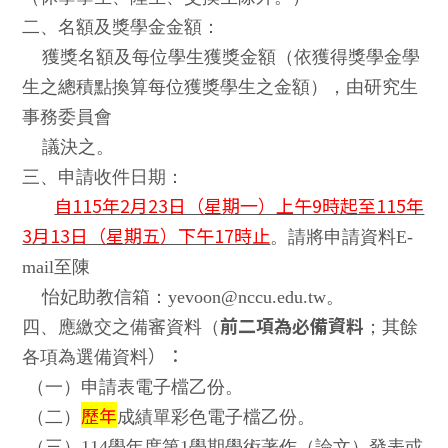
二、名額及獎學金金額：
獲獎名額及每位學生獲獎金額（依獲得獎學金學
生之總積點換算每位獲獎學生之金額），由研究生
事務委員會
議決之。
三、申請收件日期：
自115年2月23日（星期一）上午9時起至115年
3月13日（星期五）下午17時止
。請將申請資料E-
mail至陳
怡
妃
助教信箱：yevoon@nccu.edu.tw。
四、應繳交之備審資料（
前二項為必備資料
；其餘
）：
各項為選備資料
（一）申請表電子檔乙份。
歷年
（二）
成績單彩色電子檔乙份。
（三）114學年度第1學期學術著作（論文）發表或