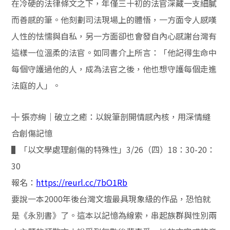
在冷硬的法律條文之下，年僅三十初的法官深藏一支細膩
而善感的筆。他刻劃司法現場上的體悟，一方面令人感嘆
人性的怯懦與自私，另一方面卻也會發自內心感謝台灣有
這樣一位溫柔的法官。如同書介上所言：「他記得生命中
每個守護過他的人，成為法官之後，他也想守護每個走進
法庭的人」。
╬
張亦絢｜破立之癒：以銳筆剖開情感內核，用深情縫
合創傷記憶
▌「以文學處理創傷的特殊性」
3/26
（四）
18
：
30-20
：
30
報名：
https://reurl.cc/7bO1Rb
要說一本
2000
年後台灣文壇最具現象級的作品，恐怕就
是《永別書》了。這本以記憶為線索，串起族群與性別兩