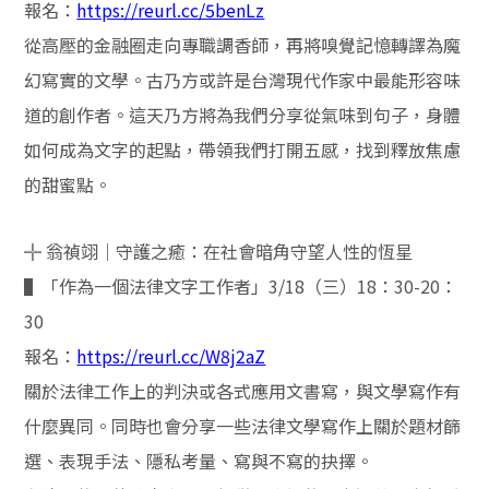
報名：
https://reurl.cc/5benLz
從高壓的金融圈走向專職調香師，再將嗅覺記憶轉譯為魔
幻寫實的文學。古乃方或許是台灣現代作家中最能形容味
道的創作者。這天乃方將為我們分享從氣味到句子，身體
如何成為文字的起點，帶領我們打開五感，找到釋放焦慮
的甜蜜點。
╬
翁禎翊｜守護之癒：在社會暗角守望人性的恆星
▌「作為一個法律文字工作者」
3/18
（三）
18
：
30-20
：
30
報名：
https://reurl.cc/W8j2aZ
關於法律工作上的判決或各式應用文書寫，與文學寫作有
什麼異同。同時也會分享一些法律文學寫作上關於題材篩
選、表現手法、隱私考量、寫與不寫的抉擇。