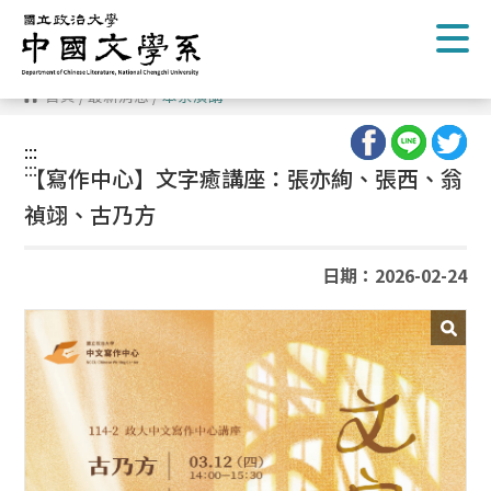
跳
到
主
要
內
首頁
/
最新消息
/
本系演講
容
區
塊
:::
:::
【寫作中心】文字癒講座：張亦絢、張西、翁
禎翊、古乃方
日期：2026-02-24