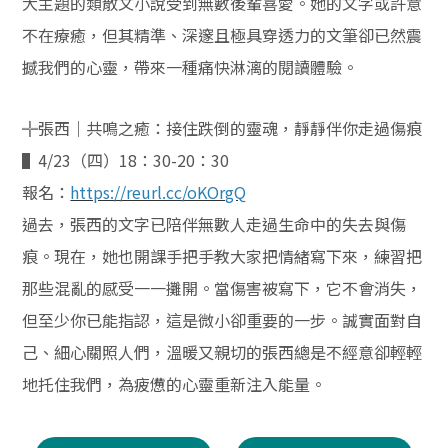
大主題的類散文小說受到無數後輩喜愛。她的文字或許意
不在療癒，但其精準、深邃且極具穿透力的文筆卻已然震
撼我們的心靈，帶來一種痛快淋漓的閱讀體驗。
╬張西｜共鳴之癒：接住跌倒的靈魂，靜靜伴你走過傷痕
▌
4/23
（四）
18
：
30-20
：
30
報名：
https://reurl.cc/oKOrgQ
過去，張西的文字已陪伴無數人走過生命中的失去與傷
痕。現在，她也開課手把手教大家把情緒寫下來，練習把
那些混亂的感受一一攤開。當傷害被寫下，它不會消失，
但至少你已能指認，這是微小卻重要的一步。誠實面對自
己、細心關照人們，溫暖又親切的張西總是不經意卻輕輕
地托住我們，為疲憊的心靈重新注入能量。