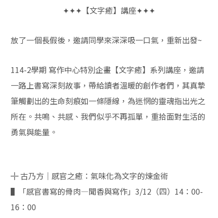
✦✦✦
【文字癒】講座
✦✦✦
放了一個長假後，邀請同學來深深吸一口氣，重新出發~
114-2
學期
寫作中心特別企畫【文字癒】系列講座，邀請
一路上書寫深刻故事，帶給讀者溫暖的創作者們，其真摯
筆觸劃出的生命刻痕如一條隱線，為迷惘的靈魂指出光之
所在。共鳴、共感、我們似乎不再孤單，重拾面對生活的
勇氣與能量。
╬
古乃方｜感官之癒：氣味化為文字的煉金術
▌「感官書寫的骨肉—聞香與寫作」
3/12
（四）
14
：
00-
16
：
00