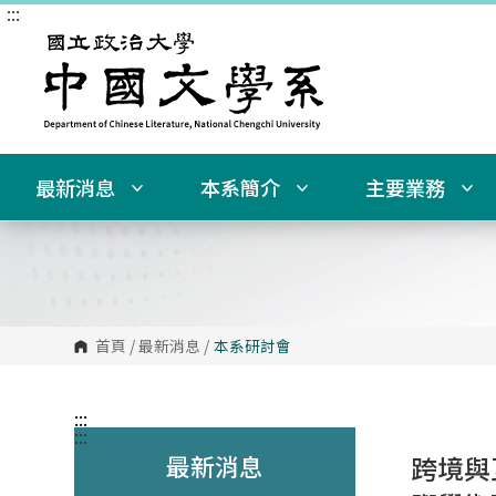
:::
跳
到
主
要
內
容
區
塊
最新消息
本系簡介
主要業務
首頁
/
最新消息
/
本系研討會
:::
:::
最新消息
跨境與