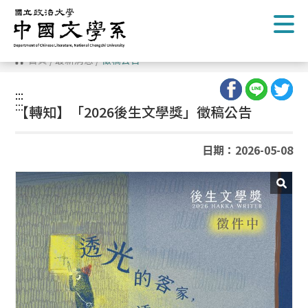
跳
到
主
要
內
首頁
/
最新消息
/
徵稿公告
容
區
塊
:::
:::
【轉知】「2026後生文學獎」徵稿公告
日期：2026-05-08