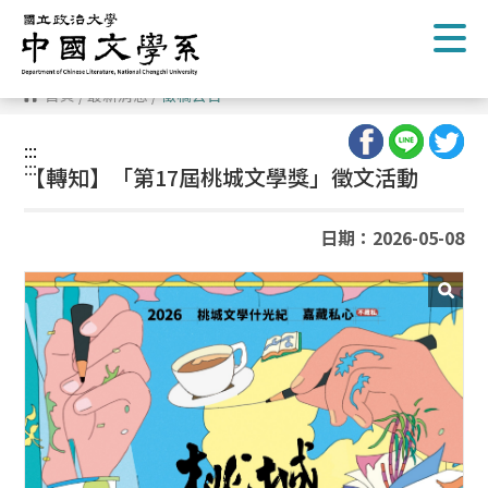
跳
到
主
要
內
首頁
/
最新消息
/
徵稿公告
容
區
塊
:::
:::
【轉知】「第17屆桃城文學獎」徵文活動
日期：2026-05-08