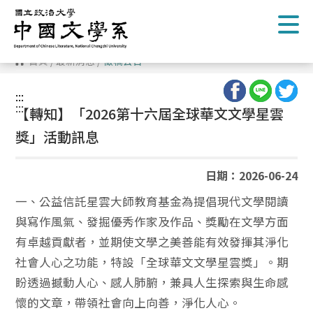
跳
到
主
要
內
首頁
/
最新消息
/
徵稿公告
容
區
塊
:::
:::
【轉知】「2026第十六屆全球華文文學星雲
獎」活動訊息
日期：2026-06-24
一、公益信託星雲大師教育基金為提倡現代文學閱讀
與寫作風氣、發掘優秀作家及作品、獎勵在文學方面
有卓越貢獻者，並期使文學之美善能有效發揮其淨化
社會人心之功能，特設「全球華文文學星雲獎」。期
盼透過撼動人心、感人肺腑，兼具人生探索與生命感
懷的文章，帶領社會向上向善，淨化人心。