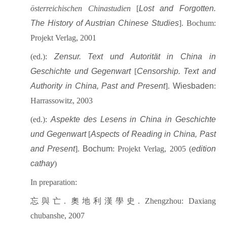
österreichischen Chinastudien
[
Lost and Forgotten.
The History of Austrian Chinese Studies
].
Bochum:
Projekt
Verlag, 2001
(ed.):
Zensur. Text und Autorität in China in
Geschichte und Gegenwart
[
Censorship. Text and
Authority in
China
, Past and Present
].
Wiesbaden
:
Harrassowitz, 2003
(ed.):
Aspekte des Lesens in
China
in Geschichte
und Gegenwart
[
Aspects of Reading in
China
, Past
and Present
].
Bochum
: Projekt Verlag, 2005 (
edition
cathay
)
In preparation:
忘與亡
.
奧地利漢學史
. Zhengzhou: Daxiang
chubanshe, 2007