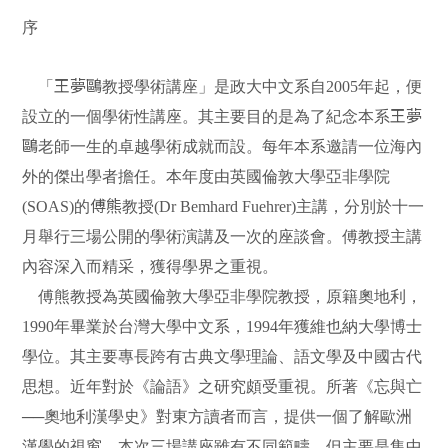
序
「
王夢鷗
教授學術講座」是政大中文系自2005年起，便
設立的一個學術性講座。其主要目的是為了紀念本系
王夢
鷗
老師一生的卓越學術成就而設。每年本系邀請一位海內
外的傑出學者擔任。本年度由英國倫敦大學亞非學院
(SOAS)的
傅熊
教授(Dr Bemhard Fuehrer)主講，分別於十一
月舉行三場公開的學術演講及一次的座談會。傅教授主講
內容深入而精采，獲得學界之重視。
傅熊教授為英國倫敦大學亞非學院教授，原籍奧地利，
1990年畢業於台灣大學中文系，1994年獲維也納大學博士
學位。其主要專長跨有古典文學理論、語文學及中國古代
思想。近年對於《論語》之研究頗受重視。所著《忘與亡
──奧地利漢學史》對東方讀者而言，提供一個了解歐洲
漢學的視窗。本次三場講座雖有不同範疇，但主要是集中