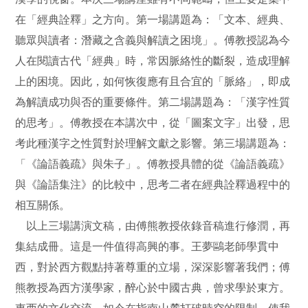
在「經典詮釋」之方向。第一場講題為：「文本、經典、
聽眾與讀者：潛藏之含義與解讀之困境」。傅教授認為今
人在閱讀古代「經典」時，常因脈絡性的斷裂，造成理解
上的困境。因此，如何恢復應有且合宜的「脈絡」，即成
為解讀成功與否的重要條件。第二場講題為：「漢字性質
的思考」。傅教授在本講次中，從「圖案文字」出發，思
考此種漢字之性質對於理解文獻之影響。第三場講題為：
「《論語義疏》與朱子」。傅教授具體的從《論語義疏》
與《論語集注》的比較中，思考二者在經典詮釋過程中的
相互關係。
以上三場講演文稿，由傅熊教授依錄音稿進行修潤，再
集結成冊。這是一件值得高興的事。王夢鷗老師學貫中
西，對於西方觀點持著尊重的立場，深深影響著我們；傅
熊教授為西方漢學家，醉心於中國古典，曾求學於東方。