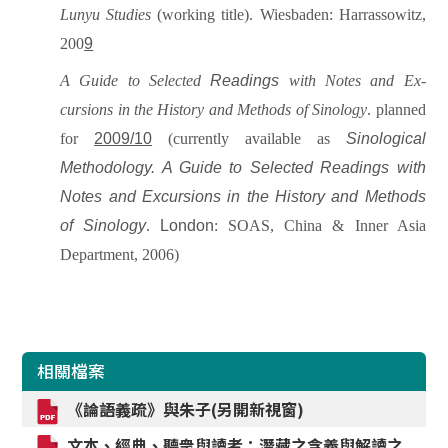
Lunyu Studies
(working title).
Wiesbaden:
Harrassowitz
,
200
9
A Guide to Selected
Readings
with Notes and Ex­
cursions in the History and Methods of Sinology
. planned
for
2009/10
(currently available as
Sinological
Methodology. A Guide to Selected
Readings
with
Notes and Excursions in the History and Methods
of Sinology
.
London
: SOAS, China & Inner Asia
Department, 2006)
相關檔案
《論語義疏》與朱子(另開新視窗)
文本、經典、聽衆與讀者：潛藏之含義與解讀之