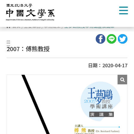
跳
到
主
要
內
首頁
/
主要業務
/
學術成果
/
王夢鷗教授學術講座演講集
容
區
塊
:::
:::
2007：傅熊教授
日期：2020-04-17