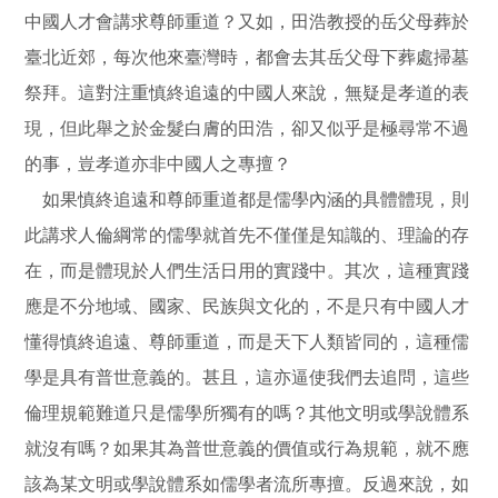
中國人才會講求尊師重道？又如，田浩教授的岳父母葬於
臺北近郊，每次他來臺灣時，都會去其岳父母下葬處掃墓
祭拜。這對注重慎終追遠的中國人來說，無疑是孝道的表
現，但此舉之於金髮白膚的田浩，卻又似乎是極尋常不過
的事，豈孝道亦非中國人之專擅？
如果慎終追遠和尊師重道都是儒學內涵的具體體現，則
此講求人倫綱常的儒學就首先不僅僅是知識的、理論的存
在，而是體現於人們生活日用的實踐中。其次，這種實踐
應是不分地域、國家、民族與文化的，不是只有中國人才
懂得慎終追遠、尊師重道，而是天下人類皆同的，這種儒
學是具有普世意義的。甚且，這亦逼使我們去追問，這些
倫理規範難道只是儒學所獨有的嗎？其他文明或學說體系
就沒有嗎？如果其為普世意義的價值或行為規範，就不應
該為某文明或學說體系如儒學者流所專擅。反過來說，如