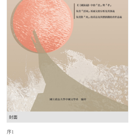
封面
序1