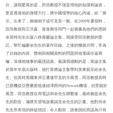
分，讓我驚異的是，田浩教授不僅是用他的知識和論述，
更是透過他的身體力行，將中國儒學的核心內涵，給「展
示」出來了，兩個例子或可見其一般。在2009年暑假時，
田浩教授與王汎森、黃進興等同門一起籌畫為他們的恩師
余英時先生出版八秩壽慶論文集，我接受田浩教授的委
託，幫忙
編纂余先生的著作目錄。之後的幾個月間，常為
了目錄的內容、體例與相關資料的問題與他電函往返商
榷，深感他做事的嚴謹認真。最讓我感動的是，當論文集
於當年年底出版時，他打算將論文集帶到美東親呈給余先
生。但其時美國東岸正遭逢罕見的大風雪，田浩教授其時
已搭機從亞歷桑那抵達紐澤西州的
Newark
機場，但受困於
風雪，田浩教授在用電話和余先生聯繫後，最終聽從余先
生的勸告，滿懷失望地放棄謁見余先生的計畫。他對待余
先生所表現的師徒情誼，令人動容，誰會因此而認為只有