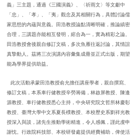
義」三主題，通過《三國演義》、〈祈雨文〉等文獻中
「忠」、「孝」、「夷」觀念及其相關行為，具體討論儒
家思想的內蘊與意義。田浩教授論點清晰明確，推論縝密
合理，三講題亦能相互發明，綰合為一，實為精彩之論。
田浩教授會後親自修訂文稿，多次魚雁往返討論，其情誼
真摯動人。茲將三次演講內容彙集成冊並正式出版，期望
能為學界提供助益。
此次活動承蒙田浩教授俞允擔任講座學者，親自撰寫、
修訂文稿，本系車行健教授辛勞籌備，林啟屏教授、陳逢
源教授、車行健教授悉心主持，中央研究院文哲所林慶彰
教授、臺灣大學中文系夏長樸教授、本校歷史系劉祥光教
授深入與談，諸先生推動學術精進，令人感佩，謹此虔申
謝忱。行政院科技部、本校研發處提供經費補助，俾使活