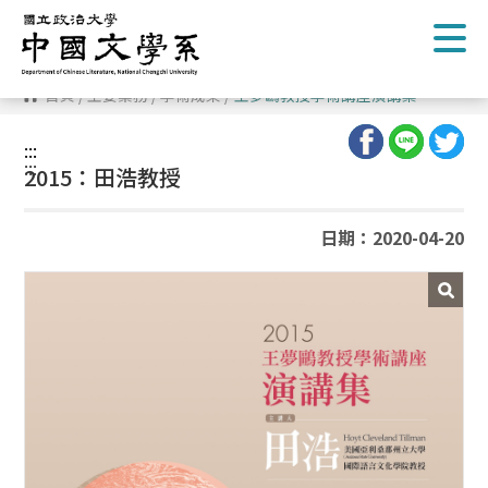
跳
到
主
要
內
首頁
/
主要業務
/
學術成果
/
王夢鷗教授學術講座演講集
容
區
塊
:::
:::
2015：田浩教授
日期：2020-04-20