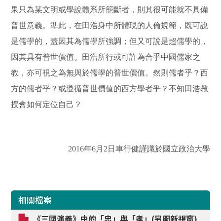
果只為某文明或學說體系所籠斷者，則其很可能就不具備
普世意義。準此，在田浩身中所體現的人倫規範，既可說
是儒學的，蓋因其為儒學所強調；但又可說是超儒學的，
因其具有普世價值。田浩所行或可許為合乎中國儒家之
教，亦可視之為無與於儒學的普世價值。然則儒者乎？西
方的儒者乎？或遵循普世價值的西方學者乎？不知田浩教
授會如何定位自己？
2016
年6月2日車行健謹識於國立政治大學
相關檔案
《三國演義》中的「忠」與「孝」(另開新視窗)