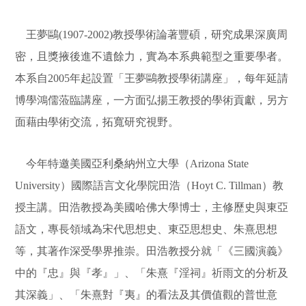
王夢
鷗(1907-2002)教授學術論著豐碩，研究成果深廣周
密，且獎掖後進不遺餘力，實為本系典範型之重要學者。
本系自2005年起設置「王夢鷗教授學術講座」，每年延請
博學鴻儒蒞臨講座，一方面弘揚王教授的學術貢獻，另方
面藉由學術交流，拓寬研究視野。
今年特邀美國亞利桑納州立大學（Arizona State
University）國際語言文化學院田浩（Hoyt C. Tillman）教
授主講。田浩教授為美國哈佛大學博士，主修歷史與東亞
語文，專長領域為宋代
思想史、東亞思想史、朱熹思想
等，其著作深受學界推崇。田浩教授分就「《三國演義》
中的『忠』與『孝』」、「朱熹『淫祠』祈雨文的分析及
其深義」、「朱熹對『夷』的看法及其價值觀的普世意