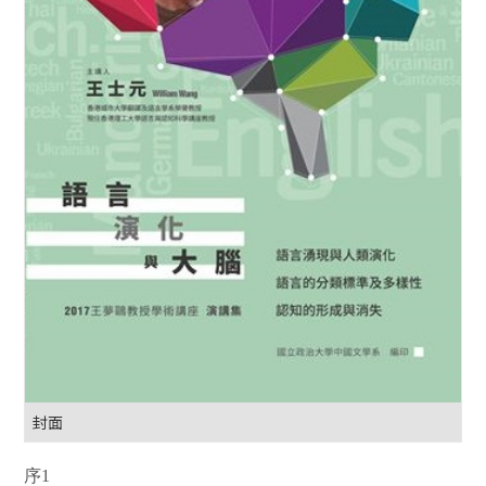
封面
序1