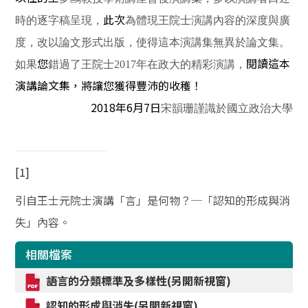
此次
時的逐字稿呈現，
為體現王院士演講內容的深度與廣
度，改以論文形式出版，使得這本演講集無異於論文集。
您
閱讀這本
如果
錯過了王院士2017年在政大的精彩演講，
演講論文集，將讓您獲得豐沛的收穫！
2018
年6月7日
宋韻珊謹識於國立政治大學
[1]
引自王士元院士演講
「言」是何物？─「
認知的形成與消
失
」內容。
相關檔案
語言的分類標準及多樣性(另開新視窗)
認知的形成與消失(另開新視窗)