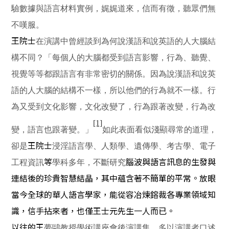
驗數據與語言材料實例，娓娓道來，信而有徵，聽眾們無
不嘆服。
王院士
在演講中曾經談到為何說漢語和說英語的人大腦結
構不同？「
每個人的大腦都受到語言影響，行
為、聽覺、
視覺等等都跟語言有非常密切的關係。因為
說漢語和說英
語的人
大腦的結構不一樣，所以他們的行為就不一樣。行
為又受到文化影響，文化改變了，行為跟著改變，行為改
[1]
變，語言也跟著變。」
如此表面看似淺顯尋常的道理，
王院士
卻是
浸淫語言學、人類學、遺傳學、考古學、電子
等
腦波與語言訊息的生發與
工程資訊
學科多年，不斷研究
連結
後的
珍貴
智慧結晶，其中蘊含著不簡單的平常。放眼
當今全球的華人語言學家，能從容冶煉鎔裁各專業領域知
識，信手拈來者，也僅王士元先生一人而已。
以往的王
夢鷗教授學術講座會後演講集，多以演講者口述