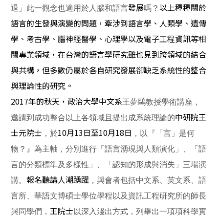
發展
以上種種關於
退」此一觀念也適用於人腦和語言
嗎？
語言的生發與演變的問題，牽涉到語言學、人類學、遺傳
學、考古學、腦神經醫學、心理學以及電子工程資訊等相
關專業領域，在
台灣的語言學研究
雖也見到
跨領域的結合
與共構，
但多數仍屬於
各自研究發展卻缺乏系統性的整合
與
理論性的
研究
。
2017
年的秋天，
政治大學
中文系
王夢鷗教授學術講座，
中研院王
邀請到成功整合以上各領域且提出成系統理論的
士元院士
10
月13日至
10
月18日
，於
，以『
「言」是何
物？』為主軸，分別進行「語言湧現與人類演化」、「
語
言的分類標準及多樣性」、「認知的形成與消失」三場演
報名聽講人潮踴躍
講。
，與會者包括中文系、英文系、語
言所、華語文博碩士學位學程以及資訊工程研究所的師長
王院士
與同學們，
以深入淺出方式，列舉出一項項科學實