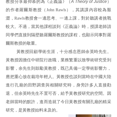
教授分享最仰慕的為《正義論》（
A Theory of Justice
）
的作者羅爾斯教授（John Rawls），其講課內容較為艱
澀，Rawls教授會一邊思考、一邊上課，對於聽講者挑戰
較大。不過，當其他課程談到《正義論》時，授課老師請
同學們直接到隔壁聽羅爾斯教授的課程，也顯示同事對羅
爾斯教授的敬重。
黃教授回顧學術生涯，十分感念恩師余英時先生。
黃教授因擔任中研院行政職，業務繁重以致學術研究受到
影響，余先生則鼓勵黃教授，既已具備一定學術影響力，
應把重心放在栽培年輕人。黃教授也談到當時在中國大陸
進行孔廟的田野調查與相關研究時，身旁許多人直接勸
退，但余英時先生不置可否，給予黃教授研究的空間。因
老師當時的默許，進而造就了今日黃教授有關孔廟的精采
研究，是黃教授始料未及的。