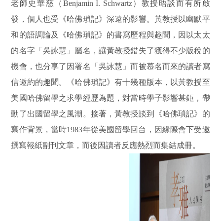
老師史華
慈（Benjamin I. Schwartz）教授晤談而有所啟
發，個人也受《哈佛瑣記》深遠的影響。黃教授以幽默平
和的語調論及《哈佛瑣記》的書寫歷程與趣聞，因以太太
的名字「吳詠慧」屬名，讓黃教授錯失了獲得不少版稅的
機會，也分享了因署名「吳詠慧」而被慕名而來的讀者寫
信邀約的趣聞。《哈佛瑣記》有十幾種版本，以黃教授至
美國哈佛留學之求學經歷為題，對當時學子影響甚鉅，帶
動了出國留學之風潮。接著，黃教授談到《哈佛瑣記》的
寫作背景，當時1983年從美國留學回台，因緣際會下受邀
撰寫報紙副刊文章，而後因讀者反應熱烈而集結成冊。