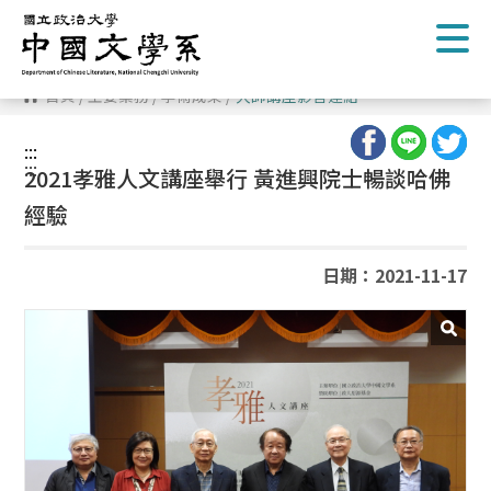
跳
到
主
要
內
首頁
/
主要業務
/
學術成果
/
大師講座影音連結
容
區
塊
:::
:::
2021孝雅人文講座舉行 黃進興院士暢談哈佛
經驗
日期：2021-11-17