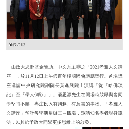
師長合照
由政大思源基金贊助、中文系主辦之「2021孝雅人文講
座」，於11月12日上午假百年樓國際會議廳舉行。首場講
座邀請中央研究院副院長黃進興院士演講「從『哈佛瑣
記』至『學人側影』」。潘思源先生在開場時鼓勵與會同
學堅持不懈，專注投入有興趣、有意義的事物。「孝雅人
文講座」預計每學期舉辦三～四場，邀請知名學者現身說
法，以其給予政大同學更多思維上的啟發。