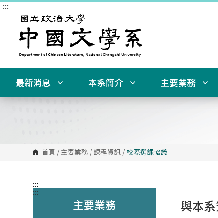
:::
跳
到
主
要
內
容
區
塊
最新消息
本系簡介
主要業務
首頁
/
主要業務
/
課程資訊
/
校際選課協議
:::
:::
主要業務
與本系