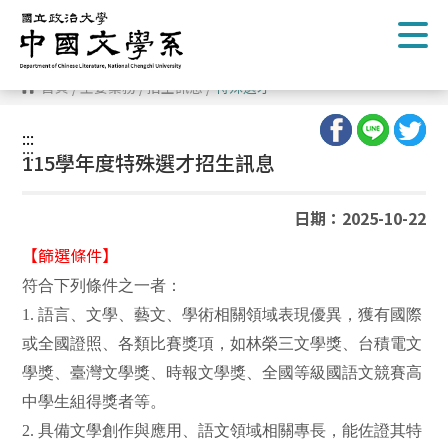
跳
到
主
要
內
首頁
/
主要業務
/
招生訊息
/
特殊選才
容
區
塊
:::
:::
115學年度特殊選才招生訊息
日期：2025-10-22
【篩選條件】
符合下列條件之一者：
1.
語言、文學、藝文、學術相關領域表現優異，獲有國際
或全國證照、各類比賽獎項，如林榮三文學獎、台積電文
學獎、臺灣文學獎、時報文學獎、全國等級國語文競賽高
中學生組得獎者等。
2.
具備文學創作與應用、語文領域相關專長，能佐證其特