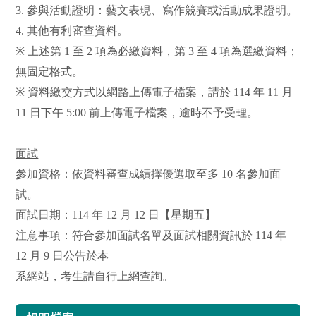
3.
參與活動證明：藝文表現、寫作競賽或活動成果證明。
4.
其他有利審查資料。
※
上述第
1
至
2
項為必繳資料，第
3
至
4
項為選繳資料；
無固定格式。
※
資料繳交方式以網路上傳電子檔案，請於
114
年
11
月
11
日下午
5:00
前上傳電子檔案，逾時不予受理。
面試
參加資格：依資料審查成績擇優選取至多
10
名參加面
試。
面試日期：
114
年
12
月
12
日【星期五】
注意事項：符合參加面試名單及面試相關資訊於
114
年
12
月
9
日公告於本
系網站，考生請自行上網查詢。