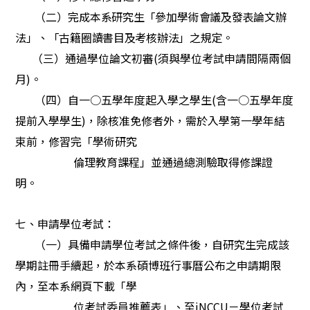
（二）
完成本系研究生「
參加
學術會議及發表論文辦
法」、「古籍圈讀書目及考核辦法」之規定。
（三）通過學位論文初審(須與學位考試申請間隔兩個
月)。
（四）自一○五學年度起入學之學生(含一○五學年度
提前入學學生)，除核准免修者外，需於入學第一學年結
束前，修習完「學術研究
倫
理教育課程」並通過總測驗取得修課證
明。
七、申請學位考試：
（一）具備申請學位考試之條件後，自研究生完成該
學期註冊手續起，於本系碩博班行事曆公布之申請期限
內，至本系網頁下載「學
位考試委員推薦表」、至iNCCU－學位考試