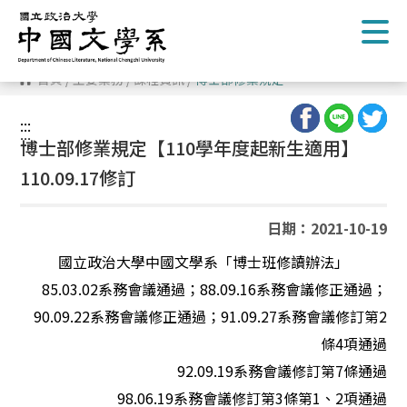
跳
到
主
要
內
首頁
/
主要業務
/
課程資訊
/
博士部修業規定
容
區
塊
:::
:::
博士部修業規定【110學年度起新生適用】
110.09.17修訂
日期：2021-10-19
國立政治大學中國文學系「博士班修讀辦法」
85.03.02
系務會議通過；88.09.16系務會議修正通過；
90.09.22
系務會議修正通過；91.09.27系務會議修訂第2
條4項通過
92.09.19
系務會議修訂第7條通過
98.06.19
系務會議修訂第3條第1、2項通過