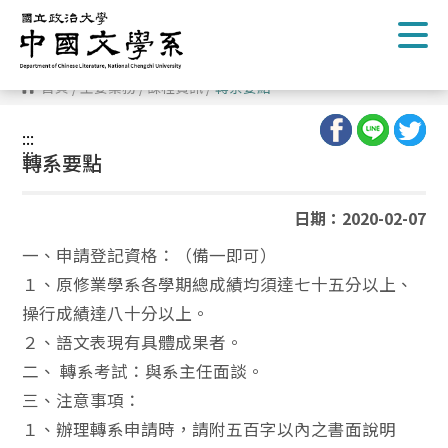
跳
到
主
要
內
首頁
/
主要業務
/
課程資訊
/
轉系要點
容
區
塊
:::
:::
轉系要點
日期：2020-02-07
一、申請登記資格：（備一即可）
１、原修業學系各學期總成績均須達七十五分以上、
操行成績達八十分以上。
２、語文表現有具體成果者。
二、 轉系考試：與系主任面談。
三、注意事項：
１、辦理轉系申請時，請附五百字以內之書面說明