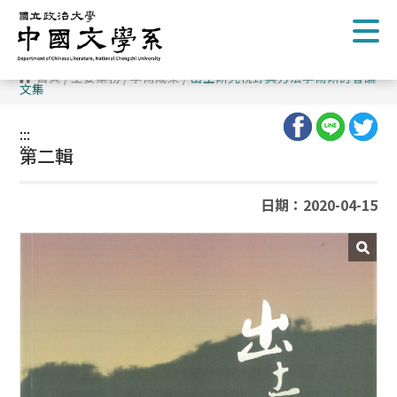
跳
到
主
要
內
首頁
/
主要業務
/
學術成果
/
出土研究視野與方法學術研討會論
容
文集
區
塊
:::
:::
第二輯
日期：2020-04-15