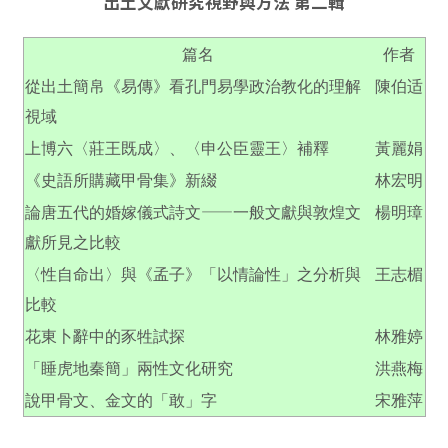
出土文獻研究視野與方法 第二輯
篇名
作者
從出土簡帛《易傳》看孔門易學政治教化的理解
陳伯适
視域
上博六〈莊王既成〉、〈申公臣靈王〉補釋
黃麗娟
《史語所購藏甲骨集》新綴
林宏明
——
論唐五代的婚嫁儀式詩文
一般文獻與敦煌文
楊明璋
獻所見之比較
〈性自命出〉與《孟子》「以情論性」之分析與
王志楣
比較
花東卜辭中的豕牲試探
林雅婷
「睡虎地秦簡」兩性文化研究
洪燕梅
說甲骨文、金文的「敢」字
宋雅萍