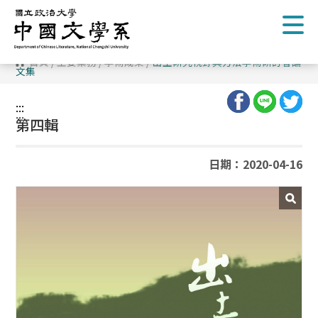
跳
到
主
要
內
首頁
/
主要業務
/
學術成果
/
出土研究視野與方法學術研討會論
容
文集
區
塊
:::
:::
第四輯
日期：2020-04-16