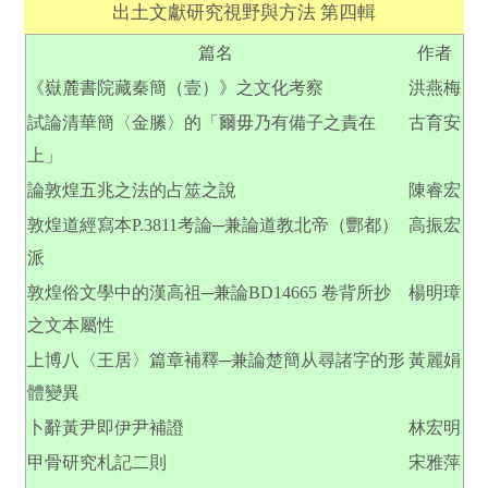
出土文獻研究視野與方法 第四輯
篇名
作者
《嶽麓書院藏秦簡（壹）》之文化考察
洪燕梅
試論清華簡〈金縢〉的「爾毋乃有備子之責在
古育安
上」
論敦煌五兆之法的占筮之說
陳睿宏
敦煌道經寫本P.3811考論─兼論道教北帝（酆都）
高振宏
派
敦煌俗文學中的漢高祖─兼論BD14665 卷背所抄
楊明璋
之文本屬性
上博八〈王居〉篇章補釋─兼論楚簡从尋諸字的形
黃麗娟
體變異
卜辭黃尹即伊尹補證
林宏明
甲骨研究札記二則
宋雅萍