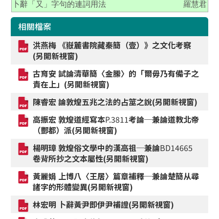
卜辭「又」字句的連詞用法
羅慧君
相關檔案
洪燕梅 《嶽麓書院藏秦簡（壹）》之文化考察
(另開新視窗)
古育安 試論清華簡〈金縢〉的「爾毋乃有備子之
責在上」(另開新視窗)
陳睿宏 論敦煌五兆之法的占筮之說(另開新視窗)
高振宏 敦煌道經寫本
P.3811
考論─兼論道教北帝
（酆都）派(另開新視窗)
楊明璋 敦煌俗文學中的漢高祖─兼論
BD14665
卷背所抄之文本屬性(另開新視窗)
黃麗娟 上博八〈王居〉篇章補釋─兼論楚簡从尋
諸字的形體變異(另開新視窗)
林宏明 卜辭黃尹即伊尹補證(另開新視窗)