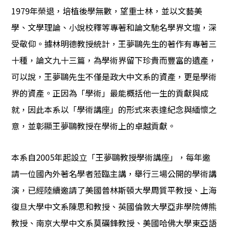
1979年榮退，培植後學無數，望重士林，並以文藝美
學、文學理論、小說校釋等專著和論文馳名學界文壇，深
受敬仰。據林明德教授統計，王夢鷗先生的著作有專著三
十種，論文九十三篇，為學術界留下珍貴而豐富的遺產，
可以說，王夢鷗先生不僅是政大中文系的資產，更是學術
界的資產。正因為「學術」最能概括他一生的貢獻與成
就，因此本系以「學術講座」的形式來表達紀念與緬懷之
意，並彰顯王夢鷗教授在學術上的卓越貢獻。
本系自2005年起設立「王夢鷗教授學術講座」，每年邀
請一位國內外著名學者蒞臨主講，舉行三場公開的學術講
演，已經陸續邀請了美國普林斯頓大學周質平教授、上海
復旦大學中文系陳思和教授、英國倫敦大學亞非學院傅熊
教授、南京大學中文系莫礪鋒教授、美國哈佛大學東亞語