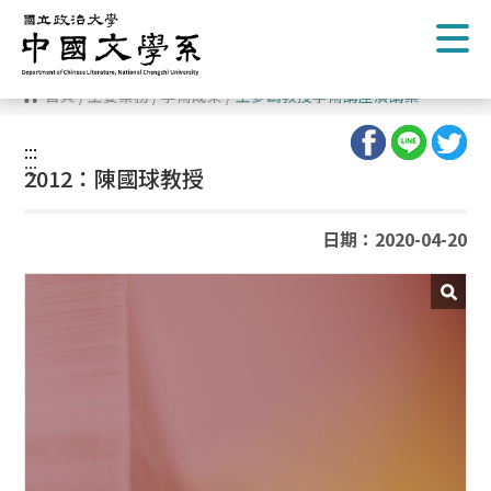
跳
到
主
要
內
首頁
/
主要業務
/
學術成果
/
王夢鷗教授學術講座演講集
容
區
塊
:::
:::
2012：陳國球教授
日期：2020-04-20