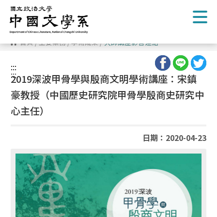
跳
到
主
要
內
首頁
/
主要業務
/
學術成果
/
大師講座影音連結
容
區
塊
:::
:::
2019深波甲骨學與殷商文明學術講座：宋鎮
豪教授（中國歷史研究院甲骨學殷商史研究中
心主任）
日期：2020-04-23