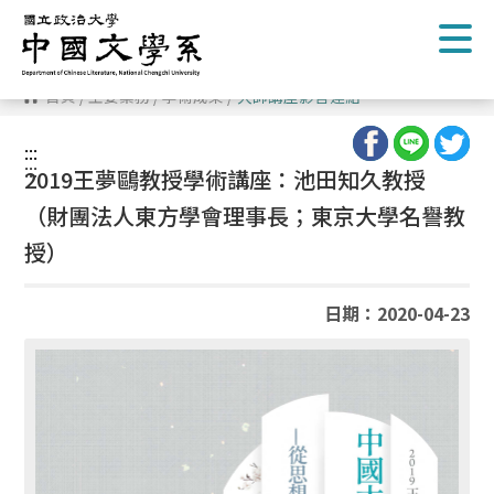
跳
到
主
要
內
首頁
/
主要業務
/
學術成果
/
大師講座影音連結
容
區
塊
:::
:::
2019王夢鷗教授學術講座：池田知久教授
（財團法人東方學會理事長；東京大學名譽教
授）
日期：2020-04-23